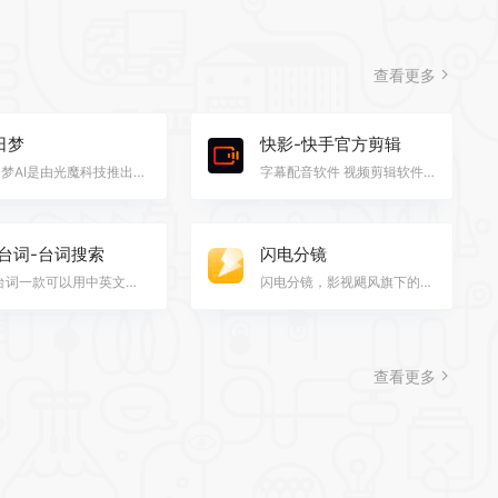
查看更多
日梦
快影-快手官方剪辑
白日梦AI是由光魔科技推出的一款人工智能视频创作平台，通过自然语言处理技术，允许用户输入文本内容，快…
字幕配音软件 视频剪辑软件文字动画视频 文字视频软件 补帧软件 视频插帧软件 视频补帧 视频补帧软件
3台词-台词搜索
闪电分镜
33台词一款可以用中英文台词找影片素材，用它进行台词搜索到相关的影片，以及台词所在的时间节点，支持播…
闪电分镜，影视飓风旗下的影视策划一站式解决方案. 【分镜制作】. 你可以快速的填写分镜，自由设置镜头的…
查看更多