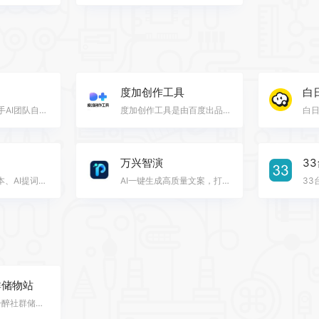
度加创作工具
白
可灵大模型是快手AI团队自主研发的视频生成大模型，具备强大的视频创作能力，采用3D时空联合注意力机制，…
度加创作工具是由百度出品的、人人可用的AIGC创作工具网站。度加致力于通过AI能力降低内容生产门槛，提升…
万兴智演
3
美图出品，AI脚本、AI提词器、AI剪辑等，十分钟制作高质量口播视频！
AI一键生成高质量文案，打工人的提效神器
群储物站
网站名称: 相逢一醉社群储物站 网站地址: http://xfyzyyb.ysepan.com/ 网站类别: 资源导航 网站描述: 社群…