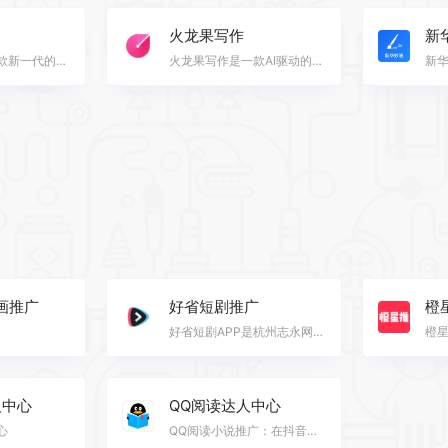
火龙果写作
新
秘塔写作猫是一款新一代的交互式中英文AI写作辅助平台，它集智能文本纠错、改写润色、自动续写、智能配图…
火龙果写作是一款AI驱动的文字生产力工具，具备多种辅助论文写作的AI功能，包括全文生成、论文校对、论文…
画推广
好省短剧推广
橙
好省短剧APP是杭州志永网络公司推出的款短剧CPS分销软件。好省短剧APP由好省技术团队开发设计，200个人之…
人中心
QQ阅读达人中心
心
QQ阅读小说推广：在抖音、快手、小红书等平台发布视频/图文等内容，引导粉丝下载QQ阅读的APP，我们将按照…