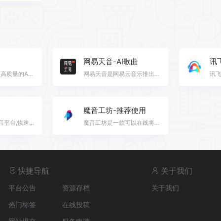
网易天音-AI歌曲
讯
Suno是一个专业高质量的AI歌曲和音乐创作平台，用户只需输入简单的文本提示词，即可根据流派风格和歌词生…
网易天音是网易云音乐推出的一站式AI音乐创作工具，无需乐理知识，一键上手。音乐爱好者或者歌手只需输入…
魔音工坊-推荐使用
标贝悦读在线配音平台,快速将文字合成为声音,支持中文,英文混读,支持普通男声,女声,童声,情感语音等,满足…
魔音工坊是一款可以在线将文字转成语音的智能配音产品。提供不同性别、不同口音的真人声音，在你输入文字…
快捷导航
关于我们
平台公告
资源存档
关于我们
热门标签
在线投稿