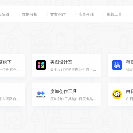
版编辑
数据分析
文案创作
流量变现
视频工具
度旗下
美图设计室
稿定
文心一格网站是一个拥有创新AI技术的艺术创意平台，结合艺术与科技，为用户提供独特的体验和服务。该网站…
美图设计室是美图公司旗下面向工作场景推出的智能商业设计服务网站，是美图秀秀旗下的智能设计在线协作平…
度加创作工具
白
可灵大模型是快手AI团队自主研发的视频生成大模型，具备强大的视频创作能力，采用3D时空联合注意力机制，…
度加创作工具是由百度出品的、人人可用的AIGC创作工具网站。度加致力于通过AI能力降低内容生产门槛，提升…