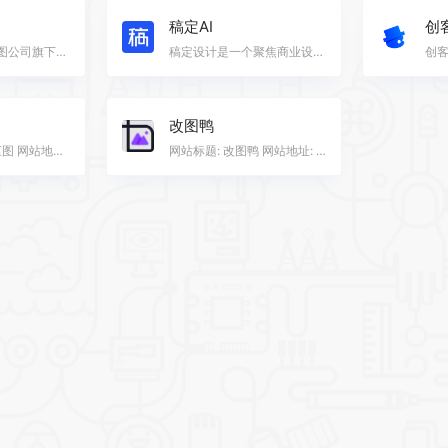
稿定AI
创
美图设计室是美图公司旗下面向工作场景推出的智能商业设计服务网站，是美图秀秀旗下的智能设计在线协作平…
稿定设计是一个聚焦商业设计的多场景在线设计平台，打破了软硬件间的技术限制，汇集创意内容与设计工具于…
改图鸭
网站标题: 佐糖抠图 网站地址: https://picwish.cn/ 网站类别: 实用工具 网站描述: 佐糖（PicWish）是一个…
网站标题: 改图鸭 网站地址: https://www.gaituya.com/ 网站类别: 实用工具 网站描述: 改图鸭这个在线图片…