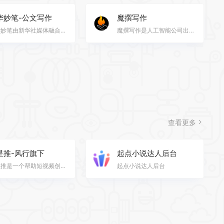
华妙笔-公文写作
魔撰写作
新华妙笔由新华社媒体融合生产技术与系统国家重点实验室及博特智能联合研发。集查、写、审、学一体，在公…
魔撰写作是人工智能公司出门问问继全网爆火的AI配音软件「魔音工坊」之后出的AI写作助手，轻松帮你遣词造…
查看更多
星推-风行旗下
起点小说达人后台
橙星推是一个帮助短视频创作者解决创作难与变现难的服务平台。我们拥有多个业务平台，短剧、影视、漫画、…
起点小说达人后台