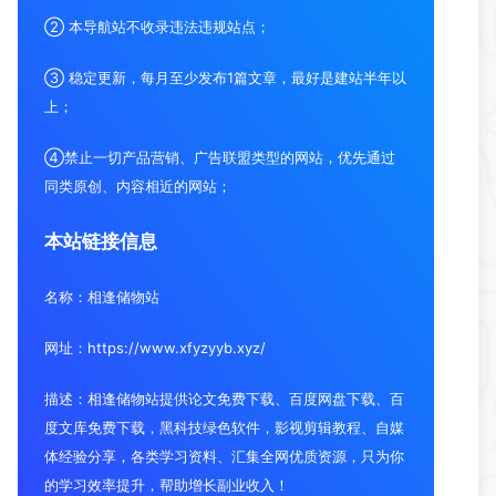
② 本导航站不收录违法违规站点；
③ 稳定更新，每月至少发布1篇文章，最好是建站半年以
上；
④禁止一切产品营销、广告联盟类型的网站，优先通过
同类原创、内容相近的网站；
本站链接信息
名称：相逢储物站
网址：https://www.xfyzyyb.xyz/
描述：相逢储物站提供论文免费下载、百度网盘下载、百
度文库免费下载，黑科技绿色软件，影视剪辑教程、自媒
体经验分享，各类学习资料、汇集全网优质资源，只为你
的学习效率提升，帮助增长副业收入！