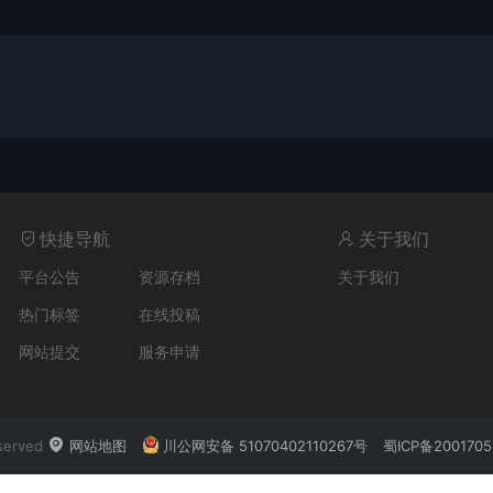
快捷导航
关于我们
平台公告
资源存档
关于我们
热门标签
在线投稿
网站提交
服务申请
served
网站地图
川公网安备 51070402110267号
蜀ICP备2001705