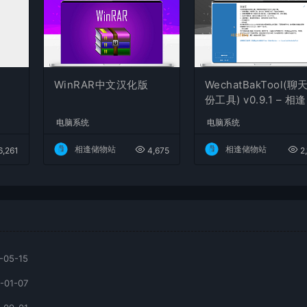
WinRAR中文汉化版
WechatBakTool(聊
份工具) v0.9.1 – 相
物站
电脑系统
电脑系统
相逢储物站
相逢储物站
,261
4,675
2
-05-15
-01-07