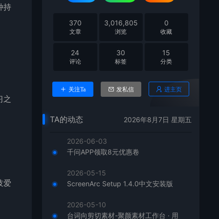
种持
370
3,016,805
0
文章
浏览
收藏
24
30
15
评论
标签
分类
进主页
关注Ta
发私信
习之
TA的动态
2026年8月7日 星期五
2026-06-03
千问APP领取8元优惠卷
2026-05-15
技爱
ScreenArc Setup 1.4.0中文安装版
2026-05-10
台词向剪切素材-聚颜素材工作台 · 用