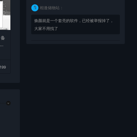
相逢储物站：
焕颜就是一个套壳的软件，已经被举报掉了，
大家不用找了
天备
逢储
bingbuyu：
大佬 资源失效啦~！
,199
相逢储物站：
已经不能使用了，注意软件发布时间，太久了
的 就不要下载了