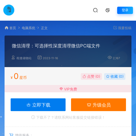
登录
首页
电脑系统
正文
我要投稿
微信清理：可选择性深度清理微信PC端文件
相逢储物站
2023-11-16
2,167
0
点赞 (
0
)
收藏 (0)
¥
星币
VIP免费
立即下载
升级会员
下载不了？请联系网站客服提交链接错误！
增值服务：