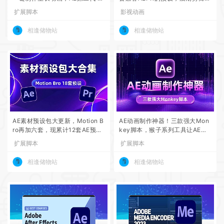
utoFill 汉化插件
装必备
扩展脚本
影视动画
相逢储物站
相逢储物站
AE素材预设包大更新，Motion B
AE动画制作神器！三款强大Mon
ro再加六套，现累计12套AE预设
key脚本，猴子系列工具让AE制
包
作更简单
扩展脚本
扩展脚本
相逢储物站
相逢储物站