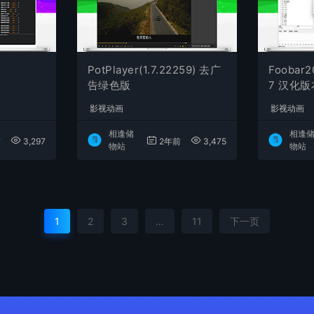
PotPlayer(1.7.22259) 去广
Foobar2
告绿色版
7 汉化
影视动画
影视动画
相逢储
相逢
前
3,297
2年前
3,475
物站
物站
1
2
3
…
11
下一页