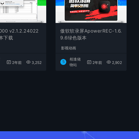
000 v2.1.2.24022
傲软软录屏ApowerREC-1.6.
版本下载
9.6绿色版本
影视动画
储
相逢储
2年前
3,252
2年前
2,902
物站