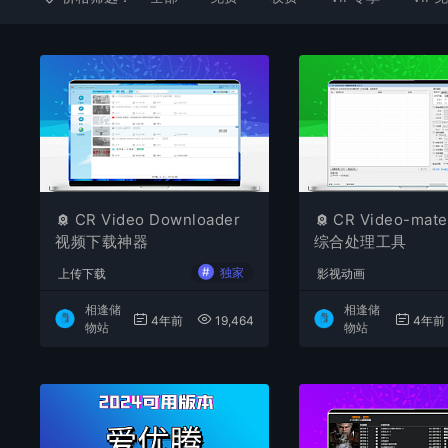
CR Video Downloader
CR Video-ma
视频下载神器
综合处理工具
#
独家
上传下载
影视动画
相逢储
相逢储
4年前
19,464
4年前
物站
物站