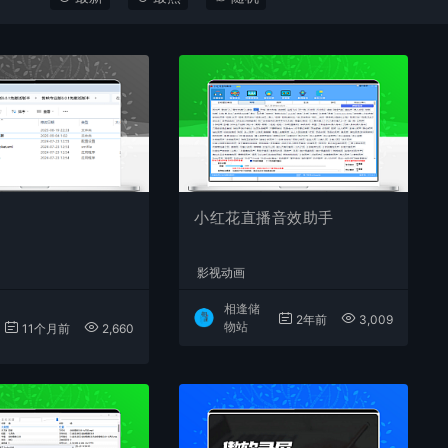
小红花直播音效助手
影视动画
相逢储
2年前
3,009
物站
11个月前
2,660