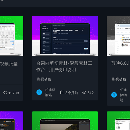
台词向剪切素材-聚颜素材工
剪映6.0.1
te视频批量
作台 · 用户使用说明
影视动画
影视动画
相逢储
相逢
3个月前
542
11,708
物站
储物
站