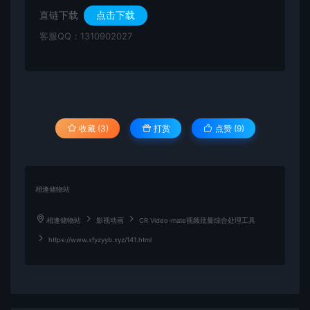
直链下载
点击下载
客服QQ：1310902027
收藏 (3)
打赏
点赞 (
9
)
相逢储物站
相逢储物站
影视动画
CR Video-mate视频批量综合处理工具
https://www.xfyzyyb.xyz/141.html