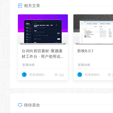
相关文章
台词向剪切素材-聚颜素
剪映6.0.1
材工作台 · 用户使用说
明
影视动画
影视动画
相逢储物站
相逢储物站
555
2
猜你喜欢