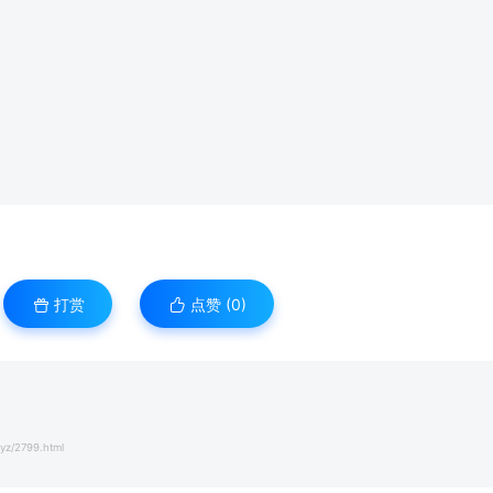
打赏
点赞 (
0
)
yz/2799.html