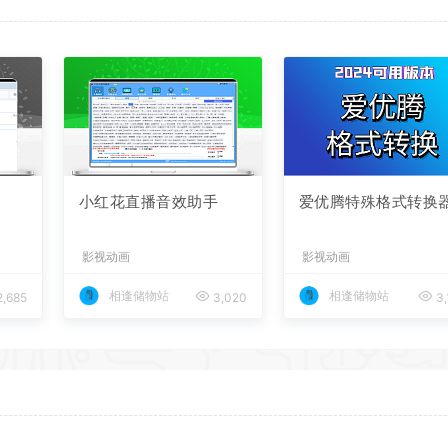
小红花直播音效助手
爱优腾特殊格式转换
影视动画
影视动画
相逢储物站
相逢储物站
,685
3,020
3,