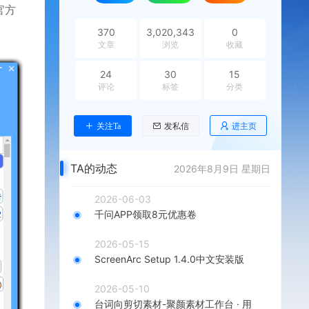
官方
370
3,020,343
0
文章
浏览
收藏
24
30
15
评论
标签
分类
进主页
关注Ta
发私信
TA的动态
2026年8月9日 星期日
2026-06-03
千问APP领取8元优惠卷
2026-05-15
ScreenArc Setup 1.4.0中文安装版
2026-05-10
台词向剪切素材-聚颜素材工作台 · 用