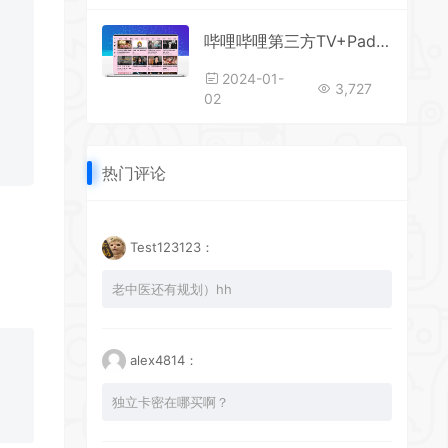
哔哩哔哩第三方TV+Pad版 BBLL v1.4.8，支持8K、杜比音效以及弹幕播放
2024-01-
3,727
02
热门评论
Test123123：
老中医还有规划）hh
alex4814：
独立卡密在哪买啊？