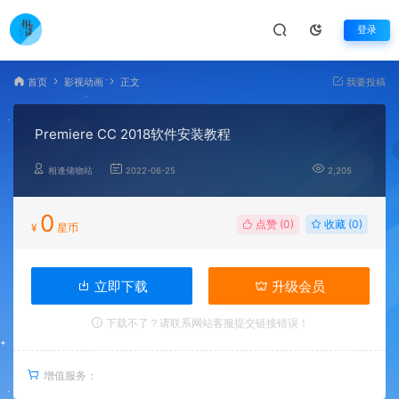
登录
首页
影视动画
正文
我要投稿
Premiere CC 2018软件安装教程
相逢储物站
2022-06-25
2,205
0
点赞 (
0
)
收藏 (0)
¥
星币
立即下载
升级会员
下载不了？请联系网站客服提交链接错误！
增值服务：