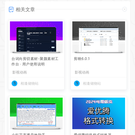
相关文章
台词向剪切素材-聚颜素材工
剪映6.0.1
作台 · 用户使用说明
影视动画
影视动画
相逢储物站
相逢储物站
小红花直播音效助手
爱优腾特殊格式转换器