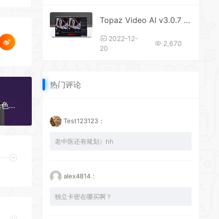
Topaz Video AI v3.0.7 中文汉化便携版
2022-12-
2,670
20
热门评论
LosslessCut(开源无损剪辑) LosslessCut 3.59.1绿色版-视频剪切利器
Test123123：
老中医还有规划）hh
alex4814：
独立卡密在哪买啊？