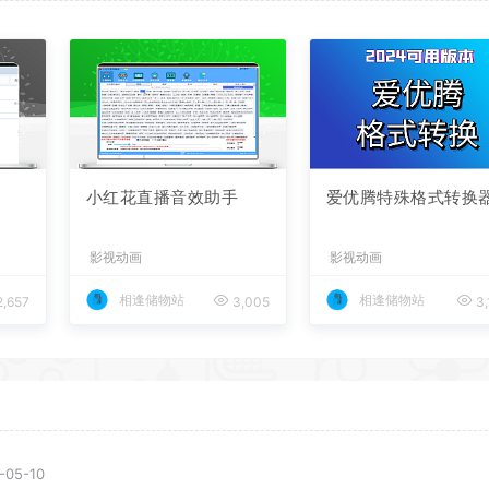
小红花直播音效助手
爱优腾特殊格式转换
影视动画
影视动画
相逢储物站
相逢储物站
,657
3,005
3,
-05-10