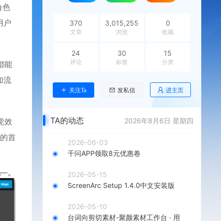
角色
用户
370
3,015,255
0
文章
浏览
收藏
24
30
15
评论
标签
分类
都能
加流
进主页
关注Ta
发私信
TA的动态
2026年8月6日 星期四
觉效
司的首
2026-06-03
千问APP领取8元优惠卷
2026-05-15
ScreenArc Setup 1.4.0中文安装版
2026-05-10
台词向剪切素材-聚颜素材工作台 · 用