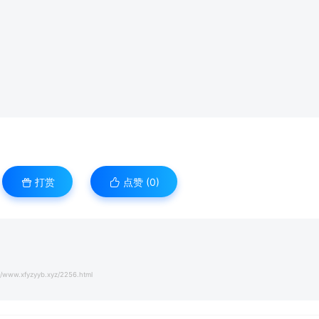
打赏
点赞 (
0
)
//www.xfyzyyb.xyz/2256.html