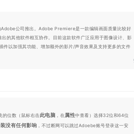
obe公司推出。Adobe Premiere是一款编辑画面质量比较好
司推出的其他软件相互协作。目前这款软件广泛应用于图像设计、影
多不同插件以加强其功能、增加额外的影片/声音效果及支持更多的文件
此电脑
属性
统的位数（鼠标右击
，在
中查看）选择32位和64位
安装没有任何影响
，不过断网可以跳过Adoebe账号登录这一安