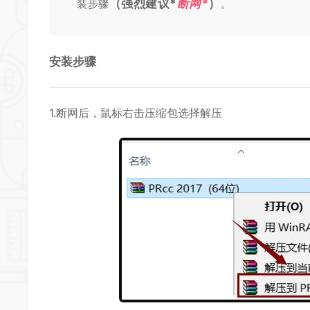
（强烈建议
*
断网
*
）
装步骤
。
安装步骤
1.断网后，鼠标右击压缩包选择解压