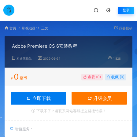
登录
首页
影视动画
正文
我要投稿
Adobe Premiere CS 6安装教程
相逢储物站
2022-06-24
1,828
0
点赞 (
0
)
收藏 (0)
¥
星币
立即下载
升级会员
下载不了？请联系网站客服提交链接错误！
增值服务：