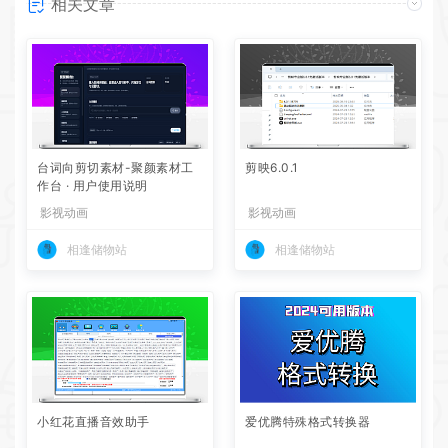
相关文章
台词向剪切素材-聚颜素材工
剪映6.0.1
作台 · 用户使用说明
影视动画
影视动画
相逢储物站
相逢储物站
小红花直播音效助手
爱优腾特殊格式转换器