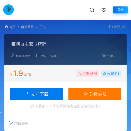
登录
首页
电脑系统
正文
我要投稿
夜间自主获取密码
相逢储物站
2023-05-08
11,859
1.9
点赞 (
30
)
收藏 (1)
¥
星币
立即下载
升级会员
下载不了？请联系网站客服提交链接错误！
增值服务：