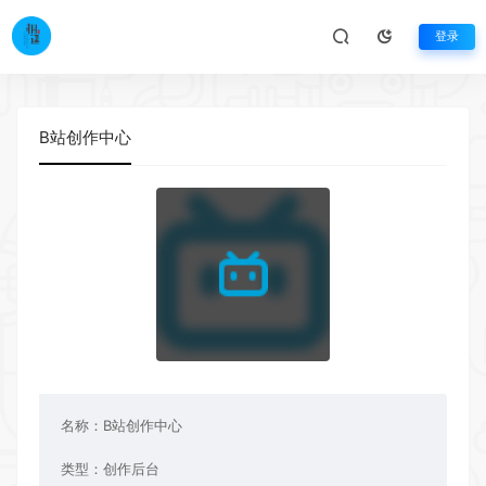
登录
B站创作中心
名称：
B站创作中心
类型：
创作后台