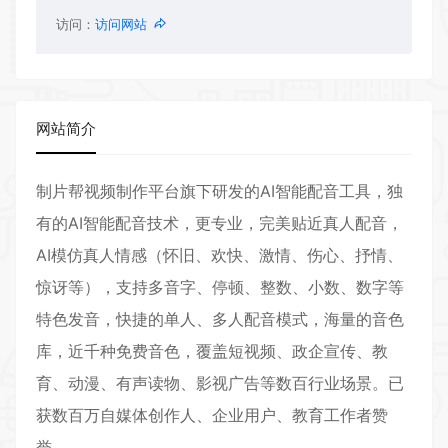
访问：
访问网站
网站简介
制片帮视频制作平台旗下研发的AI智能配音工具，独
有的AI智能配音技术，更专业，完美贴近真人配音，
AI模仿真人情感（怀旧、欢快、激情、伤心、抒情、
惊讶等），支持多音字、停顿、整数、小数、数字等
特色发音，快捷的单人、多人配音模式，海量的音色
库，近千种免费音色，覆盖短视频、政企宣传、教
育、动漫、有声读物、影视广告等数百行业场景。已
获数百万自媒体创作人、企业用户、教育工作者赞
誉。