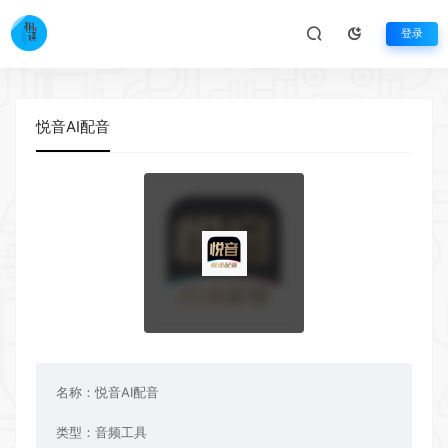
登录
悦音AI配音
名称：
悦音AI配音
类型：
音频工具