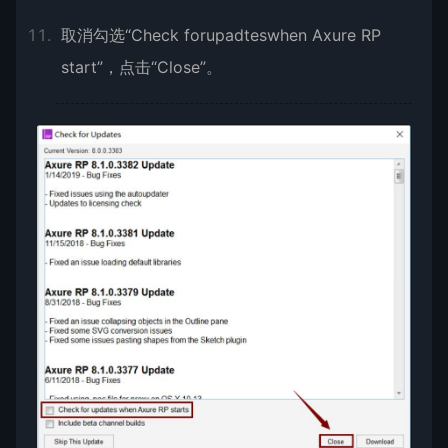
取消勾选“Check forupadteswhen Axure RP
start”，点击“Close”。