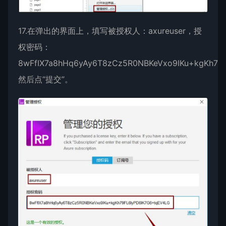
17.在弹出的界面上，填写被授权人：axureuser，授
权密码：
8wFfIX7a8hHq6yAy6T8zCz5R0NBKeVxo9IKu+kgKh79
然后点“提交”。