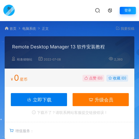
登录
首页
电脑系统
正文
我要投稿
Remote Desktop Manager 13 软件安装教程
相逢储物站
2022-07-08
2,393
0
点赞 (
0
)
收藏 (0)
¥
星币
立即下载
升级会员
下载不了？请联系网站客服提交链接错误！
增值服务：