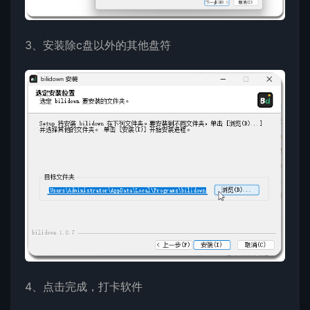
3、安装除c盘以外的其他盘符
4、点击完成，打卡软件