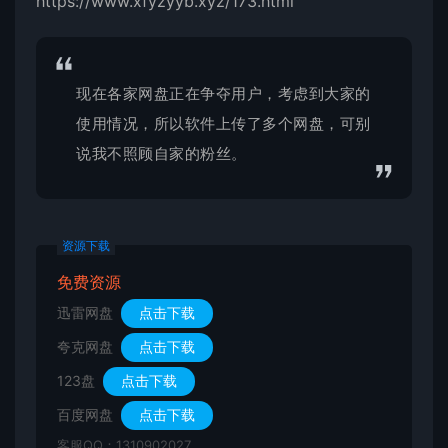
https://www.xfyzyyb.xyz/173.html
现在各家网盘正在争夺用户，考虑到大家的
使用情况，所以软件上传了多个网盘，可别
说我不照顾自家的粉丝。
资源下载
免费资源
迅雷网盘
点击下载
夸克网盘
点击下载
123盘
点击下载
百度网盘
点击下载
客服QQ：1310902027