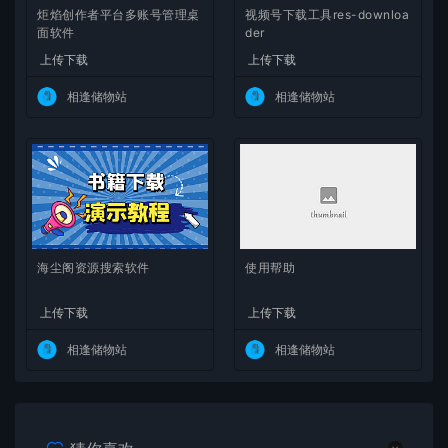
炬焰创作者平台多账号管理桌
视频号下载工具res-downloa
面软件
der
上传下载
上传下载
相逢储物站
相逢储物站
海尘阁资源搜索软件
使用帮助
上传下载
上传下载
相逢储物站
相逢储物站