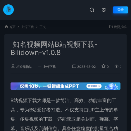
登录
首页
上传下载
正文
我要投稿
知名视频网站B站视频下载-
Bilidown-v1.0.8
相逢储物站
上传下载
2023-12-02
0
2,885
B站视频下载大师是一款简洁、高效、功能丰富的工
具，专为B站爱好者打造。不仅支持由UP主上传的单
集、多集视频的下载，还能获取相关封面、弹幕、字
幕、音乐以及刮削信息。具备任意粒度的批量组合功