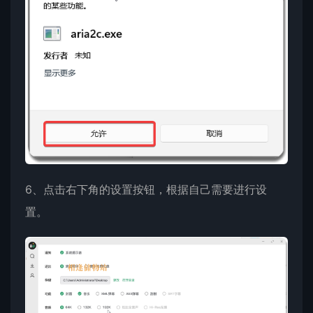
6、点击右下角的设置按钮，根据自己需要进行设
置。