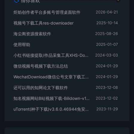
猜你喜欢
炬焰创作者平台多账号管理桌面软件
2026-04-21
视频号下载工具res-downloader
2025-10-14
海尘阁资源搜索软件
2025-08-26
使用帮助
2025-01-07
小红书链接提取/作品采集工具XHS-Downloader
2024-03-03
微信视频号视频下载方法总结
2024-01-29
WechatDownload微信公号文章下载工具_v1.4.8
2024-01-29
还可以用的知网论文下载软件
2023-12-08
知名视频网站B站视频下载-Bilidown-v1.0.8
2023-12-02
uTorrent(种子下载)v3.6.0.46944免安装版
2023-11-29