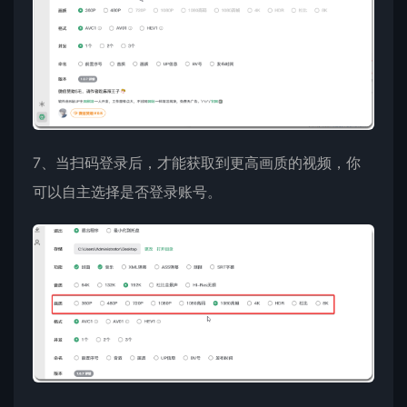
7、当扫码登录后，才能获取到更高画质的视频，你
可以自主选择是否登录账号。