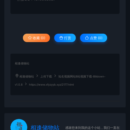
收藏 (0)
打赏
点赞 (
0
)
相逢储物站
相逢储物站
上传下载
知名视频网站B站视频下载-Bilidown-
v1.0.8
https://www.xfyzyyb.xyz/2177.html
相逢储物站
感谢您来到我的这个小站，我们一直在路上