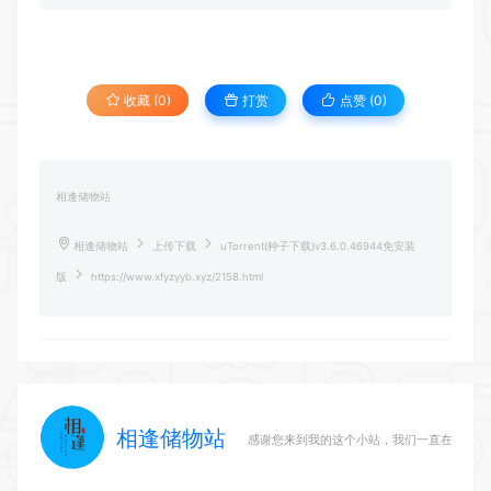
收藏 (0)
打赏
点赞 (
0
)
相逢储物站
相逢储物站
上传下载
uTorrent(种子下载)v3.6.0.46944免安装
版
https://www.xfyzyyb.xyz/2158.html
相逢储物站
感谢您来到我的这个小站，我们一直在路上