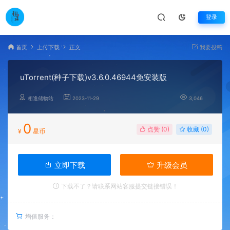
登录
首页
上传下载
正文
我要投稿
uTorrent(种子下载)v3.6.0.46944免安装版
相逢储物站
2023-11-29
3,046
0
点赞 (
0
)
收藏 (0)
¥
星币
立即下载
升级会员
下载不了？请联系网站客服提交链接错误！
增值服务：