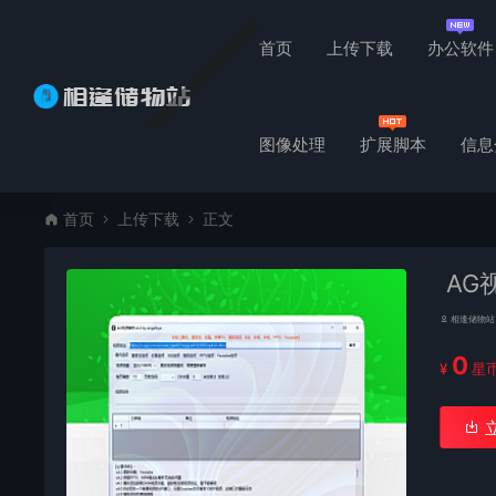
首页
上传下载
办公软件
图像处理
扩展脚本
信息
首页
上传下载
正文
AG视
相逢储物站
0
¥
星