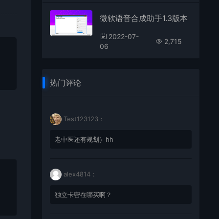
微软语音合成助手1.3版本
2022-07-
2,715
06
热门评论
Test123123：
老中医还有规划）hh
alex4814：
独立卡密在哪买啊？