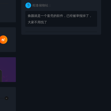
相逢储物站：
焕颜就是一个套壳的软件，已经被举报掉了，
大家不用找了
bingbuyu：
大佬 资源失效啦~！
相逢储物站：
已经不能使用了，注意软件发布时间，太久了
的 就不要下载了