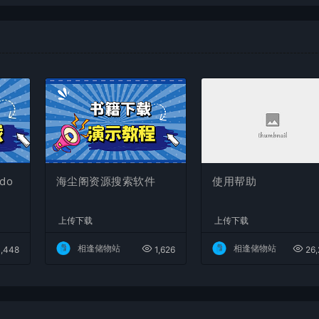
do
海尘阁资源搜索软件
使用帮助
上传下载
上传下载
相逢储物站
相逢储物站
,448
1,626
26,