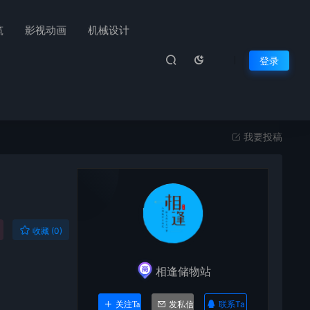
筑
影视动画
机械设计
登录
我要投稿
收藏 (0)
相逢储物站
联系Ta
关注Ta
发私信