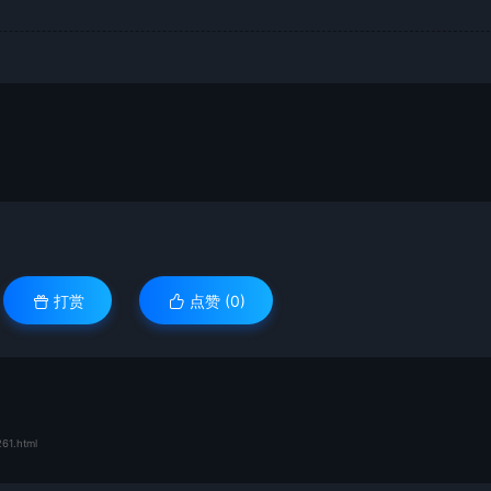
打赏
点赞 (
0
)
261.html