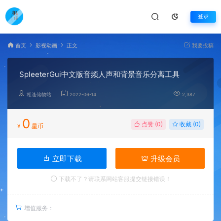
登录
首页
影视动画
正文
我要投稿
SpleeterGui中文版音频人声和背景音乐分离工具
相逢储物站
2022-06-14
2,387
0
点赞 (
0
)
收藏 (0)
¥
星币
立即下载
升级会员
下载不了？请联系网站客服提交链接错误！
增值服务：