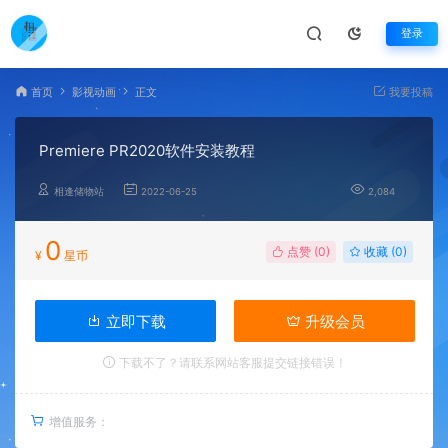
登录
首页
影视动画
正文
我要投稿
Premiere PR2020软件安装教程
相逢储物站
2022-06-25
2,084
0
点赞 (
0
)
收藏 (0)
¥
星币
立即下载
升级会员
下载不了？请联系网站客服提交链接错误！
增值服务：