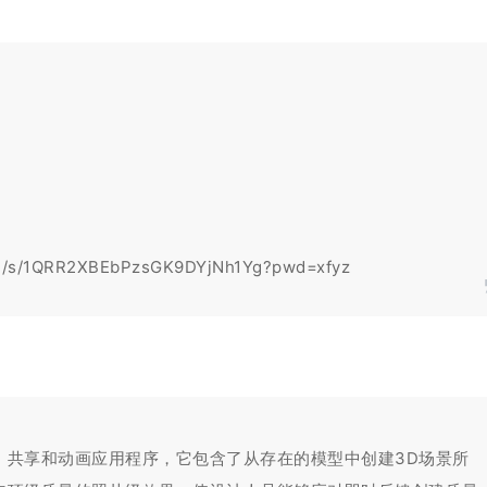
com/s/1QRR2XBEbPzsGK9DYjNh1Yg?pwd=xfyz
立、渲染、共享和动画应用程序，它包含了从存在的模型中创建3D场景所