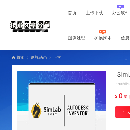
首页
上传下载
办公软件
图像处理
扩展脚本
信息
首页
影视动画
正文
Sim
相逢储物站
0
¥
星