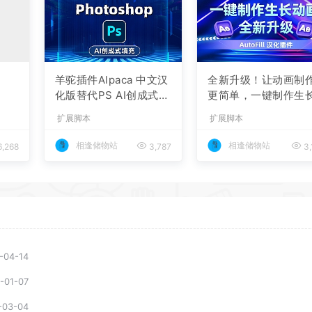
羊驼插件Alpaca 中文汉
全新升级！让动画制
化版替代PS AI创成式填
更简单，一键制作生
充
动画，AE第二代 Auto
扩展脚本
扩展脚本
ll 汉化插件
相逢储物站
相逢储物站
,268
3,787
3,
-04-14
-01-07
-03-04