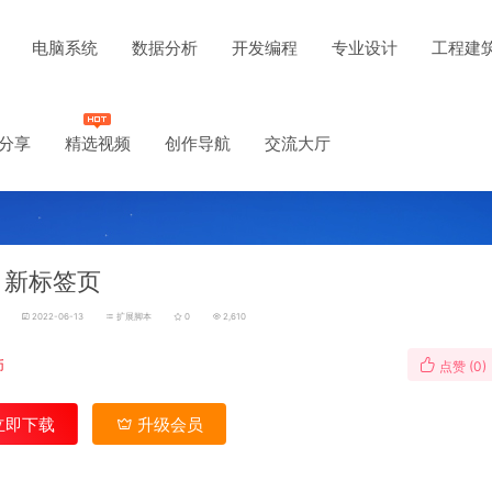
电脑系统
数据分析
开发编程
专业设计
工程建
分享
精选视频
创作导航
交流大厅
b 新标签页
2022-06-13
扩展脚本
0
2,610
币
点赞 (
0
)
立即下载
升级会员