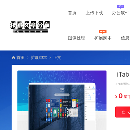
首页
上传下载
办公软件
图像处理
扩展脚本
信息
首页
扩展脚本
正文
iTa
相逢储物站
0
¥
星