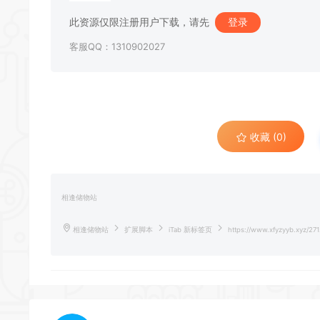
此资源仅限注册用户下载，请先
登录
客服QQ：1310902027
收藏 (0)
相逢储物站
相逢储物站
扩展脚本
iTab 新标签页
https://www.xfyzyyb.xyz/271