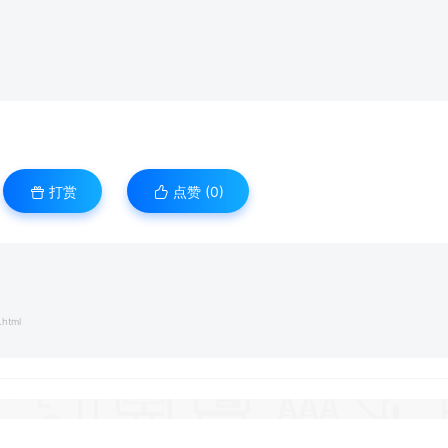
打赏
点赞 (
0
)
.html