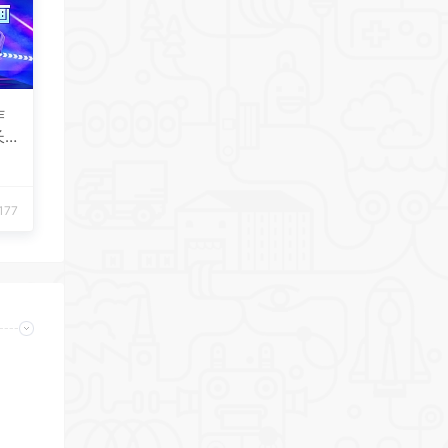
作
长
Fi
177