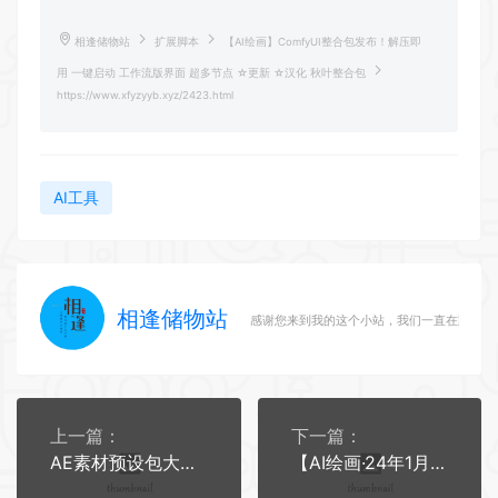
相逢储物站
扩展脚本
【AI绘画】ComfyUI整合包发布！解压即
用 一键启动 工作流版界面 超多节点 ☆更新 ☆汉化 秋叶整合包
https://www.xfyzyyb.xyz/2423.html
AI工具
相逢储物站
感谢您来到我的这个小站，我们一直在路上
上一篇：
下一篇：
AE素材预设包大更新，Motion Bro再加六套，现累计12套AE预设包
【AI绘画·24年1月最新】Stable Diffusion整合包v4.6发布！解压即用 防爆显存 三分钟入门AI绘画 ☆更新 ☆