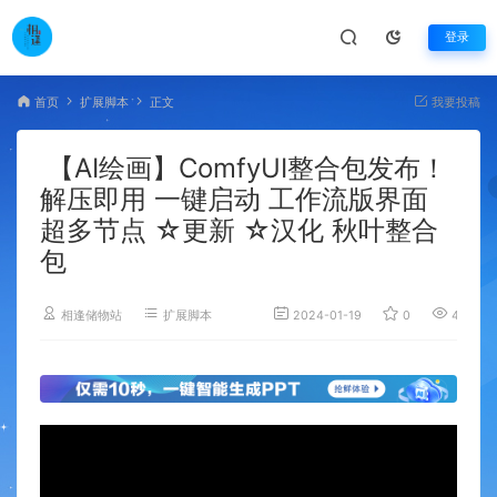
登录
首页
扩展脚本
正文
我要投稿
【AI绘画】ComfyUI整合包发布！
解压即用 一键启动 工作流版界面
超多节点 ☆更新 ☆汉化 秋叶整合
包
相逢储物站
扩展脚本
2024-01-19
0
4,787