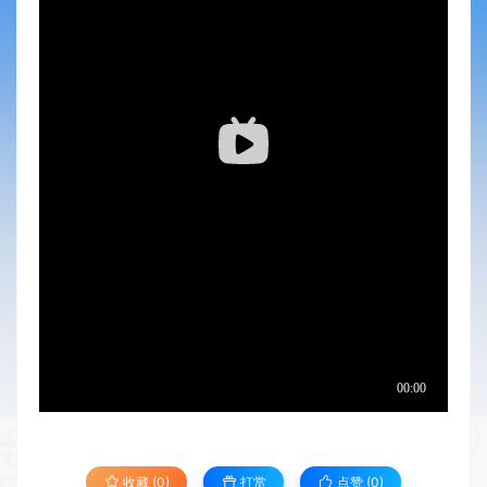
收藏 (0)
打赏
点赞 (
0
)