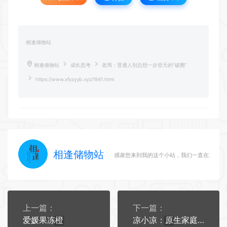
相逢储物站
相逢储物站
成长思考
老周：普通人别总想一步登天的“破圈”
https://www.xfyzyyb.xyz/1941.html
相逢储物站
感谢您来到我的这个小站，我们一直在路上
上一篇：
下一篇：
爱媛果冻橙
凉小凉：原生家庭不能是自己混不好的借口