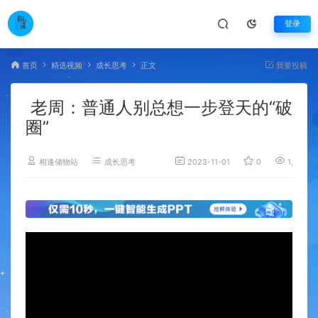
登录
首页
精选视频
成长思考
正文
我要投稿
老周：普通人别总想一步登天的“破
圈”
相逢储物站
成长思考
2023-11-01
0
1,615