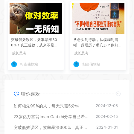
突破低效误区，效率暴涨30
从念头到行动，从模糊到清
0%！真正提效，从来不是死
晰，我经历了哪几步？你知
磕时间管理，而是深度优化脑
道，写在记事本里的碎碎念也
成长思考
成长思考
力！
有可能成真吗？
相逢储物站
相逢储物站
猜你喜欢
如何领先99%的人，每天只需5分钟
2024-12-05
23岁亿万富翁Iman Gadzhi分享自己希望早知道的17条人生建议
2024-02-15
突破低效误区，效率暴涨300%！真正提效，从来不是死磕时间管理，而是深度优化脑力！
2024-01-01