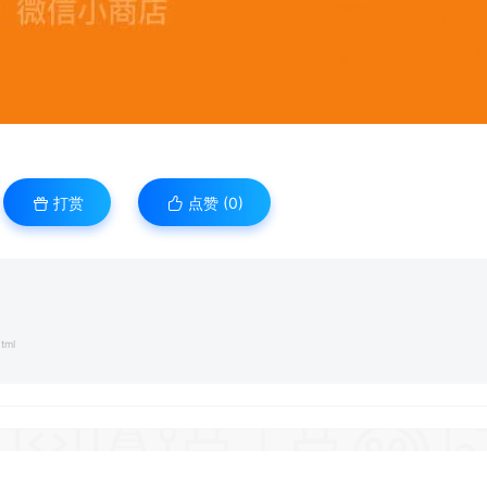
打赏
点赞 (
0
)
tml