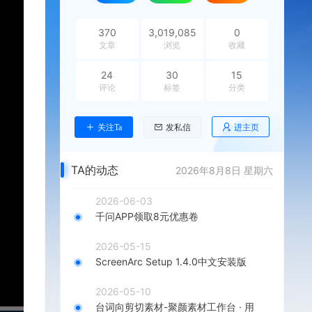
370
3,019,085
0
文章
浏览
收藏
24
30
15
评论
标签
分类
进主页
关注Ta
发私信
TA的动态
2026年8月8日 星期六
2026-06-03
千问APP领取8元优惠卷
2026-05-15
ScreenArc Setup 1.4.0中文安装版
2026-05-10
台词向剪切素材-聚颜素材工作台 · 用