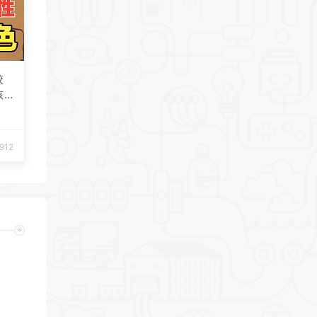
校
孩
912