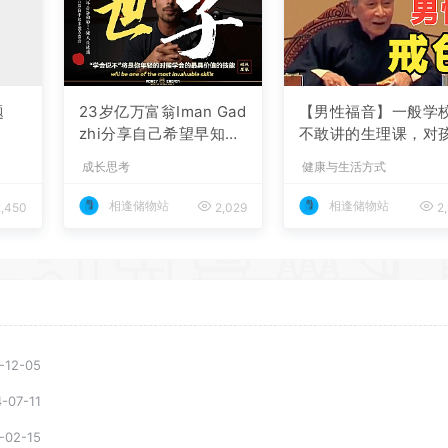
题
23岁亿万富翁Iman Gad
【男性福音】一般学
zhi分享自己希望早知道
不敢讲的生理课，对
的17条人生建议
子的成长真的太重要
成长思考
健康与生活方式
了！（南怀瑾大师）
相逢储物站
相逢储物站
,450
2,029
2,
-12-05
-07-11
-02-15