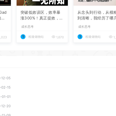
Gad
突破低效误区，效率暴
从念头到行动，从模
知道
涨300%！真正提效，从
到清晰，我经历了哪
来不是死磕时间管理，
步？你知道，写在记
成长思考
成长思考
而是深度优化脑力！
本里的碎碎念也有可
成真吗？
相逢储物站
相逢储物站
,023
1,670
1
-12-05
-02-15
-01-01
-12-20
-11-09