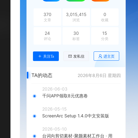
370
3,015,415
0
文章
浏览
收藏
24
30
15
评论
标签
分类
进主页
关注Ta
发私信
TA的动态
2026年8月6日 星期四
2026-06-03
千问APP领取8元优惠卷
2026-05-15
ScreenArc Setup 1.4.0中文安装版
2026-05-10
台词向剪切素材-聚颜素材工作台 · 用