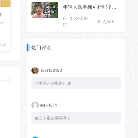
年轻人摆地摊可行吗？地摊经济调查报告
糊
2023-08-
几
2,455
01
事
能
,722
热门评论
Test123123：
老中医还有规划）hh
alex4814：
独立卡密在哪买啊？