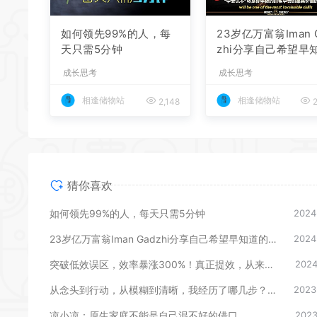
如何领先99%的人，每
23岁亿万富翁Iman 
天只需5分钟
zhi分享自己希望早
的17条人生建议
成长思考
成长思考
相逢储物站
相逢储物站
2,148
2
猜你喜欢
如何领先99%的人，每天只需5分钟
2024
23岁亿万富翁Iman Gadzhi分享自己希望早知道的17条人生建议
2024
突破低效误区，效率暴涨300%！真正提效，从来不是死磕时间管理，而是深度优化脑力！
2024
从念头到行动，从模糊到清晰，我经历了哪几步？你知道，写在记事本里的碎碎念也有可能成真吗？
2023
凉小凉：原生家庭不能是自己混不好的借口
2023