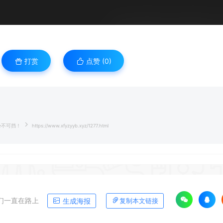
打赏
点赞 (
0
)
势不可挡！
https://www.xfyzyyb.xyz/1277.html
们一直在路上
生成海报
复制本文链接