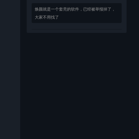
焕颜就是一个套壳的软件，已经被举报掉了，
大家不用找了
bingbuyu：
大佬 资源失效啦~！
相逢储物站：
已经不能使用了，注意软件发布时间，太久了
的 就不要下载了