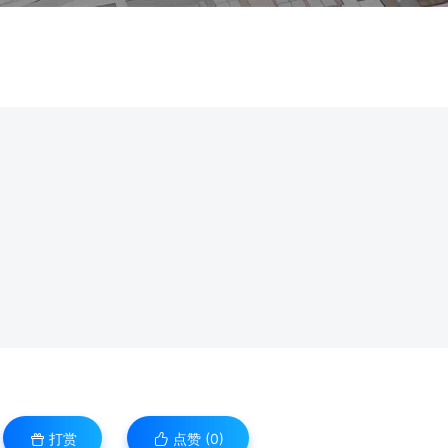
打赏
点赞 (
0
)