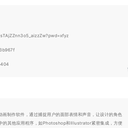
bdsTAjZZnn3o5_aizzZw?pwd=xfyz
c3b967f
b404
A）是一款实时动画制作软件，通过捕捉用户的面部表情和声音，让设计的角色
e中的其他应用程序，如Photoshop和Illustrator紧密集成，方便