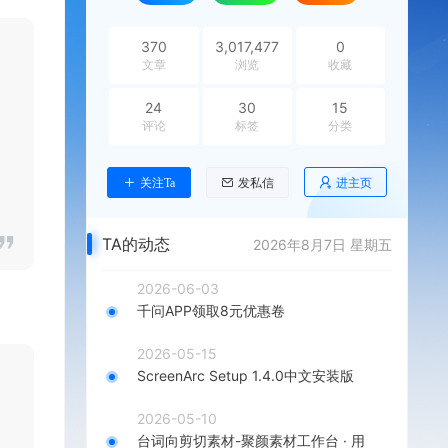
370
3,017,477
0
文章
浏览
收藏
24
30
15
评论
标签
分类
进主页
关注Ta
发私信
TA的动态
2026年8月7日 星期五
2026-06-03
千问APP领取8元优惠卷
2026-05-15
ScreenArc Setup 1.4.0中文安装版
2026-05-10
台词向剪切素材-聚颜素材工作台 · 用