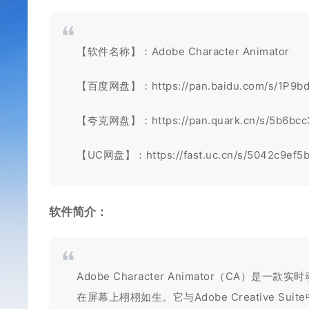
【软件名称】：Adobe Character Animator
【百度网盘】：
https://pan.baidu.com/s/1P9
【夸克网盘】：
https://pan.quark.cn/s/5b6bc
【UC网盘】：
https://fast.uc.cn/s/5042c9ef5
软件简介：
Adobe Character Animator（C
在屏幕上栩栩如生。它与Adobe Creative Suit