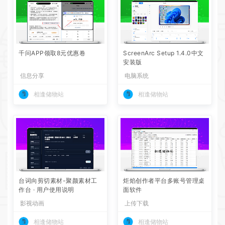
千问APP领取8元优惠卷
ScreenArc Setup 1.4.0中文
安装版
信息分享
电脑系统
相逢储物站
相逢储物站
台词向剪切素材-聚颜素材工
炬焰创作者平台多账号管理桌
作台 · 用户使用说明
面软件
影视动画
上传下载
相逢储物站
相逢储物站