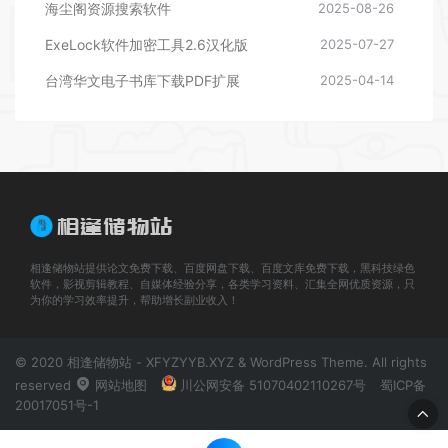
海尘阁资源搜索软件
2025-08-26
ExeLock软件加密工具2.6汉化版
2025-07-27
台湾华文电子书库下载PDF扩展
2025-04-14
相逢储物站提供论文免费下载、百度网盘下载、百度文库免费下载，黑科技绿色
软件，影视剪辑教程、自媒体经验分享，各类学习资料、汇集全网优质资源，只
为你的学习效率提升，帮助增长副业收入！
© 2020 相逢储物站 - XFYZYYB.XYZ & WordPress Theme. All rights
reserved
网站地图
川公网安备 51070402110267号
蜀ICP备
20017051号-1