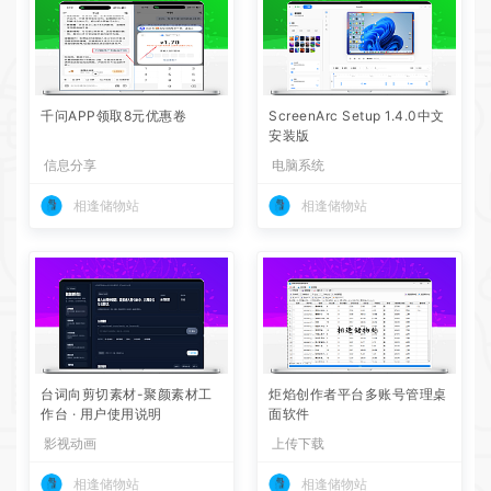
千问APP领取8元优惠卷
ScreenArc Setup 1.4.0中文
安装版
信息分享
电脑系统
相逢储物站
相逢储物站
台词向剪切素材-聚颜素材工
炬焰创作者平台多账号管理桌
作台 · 用户使用说明
面软件
影视动画
上传下载
相逢储物站
相逢储物站