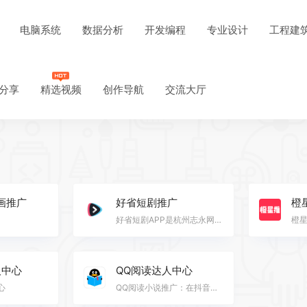
电脑系统
数据分析
开发编程
专业设计
工程建
分享
精选视频
创作导航
交流大厅
画推广
好省短剧推广
橙
好省短剧APP是杭州志永网络公司推出的款短剧CPS分销软件。好省短剧APP由好省技术团队开发设计，200个人之…
人中心
QQ阅读达人中心
心
QQ阅读小说推广：在抖音、快手、小红书等平台发布视频/图文等内容，引导粉丝下载QQ阅读的APP，我们将按照…