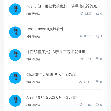
火了，但一度让我很发愁，哄哄模拟器的完整复盘
3,187
0
相逢储物站
DeepFaceKit换脸软件
8,365
1
相逢储物站
【百战程序员】AI算法工程师就业班
3,214
0
相逢储物站
ChatGPT大师班 从入门到精通
3,340
0
相逢储物站
AI行业资料-2023.6月（357份
3,292
0
相逢储物站