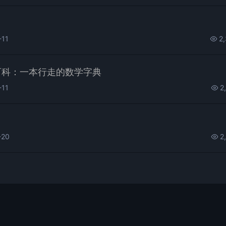
-11
2
百科：一本行走的数学字典
-11
2
-20
2