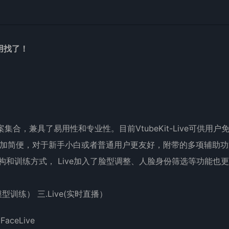
用找了！
案集合，兼具了易用性和专业性。目前VtubeKit-Live可供用户
操作更加简便，对于新手小白或者普通用户更友好，附带的多项辅助
和训练方式， Live加入了脸型调整、人脸身份筛选等功能也
（模型训练） 三.Live(实时直播）
pFaceLive