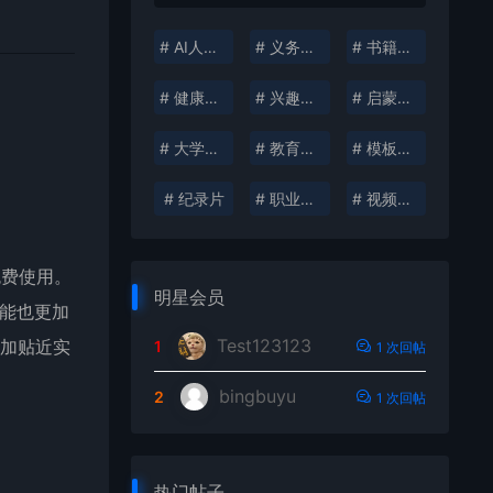
# AI人工智能
# 义务教育
# 书籍分享
# 健康生活
# 兴趣培养
# 启蒙教育
# 大学资料
# 教育考试
# 模板插件
# 纪录片
# 职业发展
# 视频创作
免费使用。
明星会员
功能也更加
Test123123
更加贴近实
1
1 次回帖
bingbuyu
2
1 次回帖
热门帖子