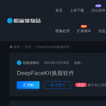
首页
上传下载
办公软件
图像处理
扩展脚本
信息
首页
论坛
DeepFaceKit换脸软件
相逢储物站
2023年12月18日
发帖：
DeepFaceKit换脸软件
回帖
点赞
0
状态
帖子有人回复