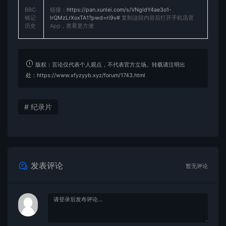
BBC.
链接：
https://pan.xunlei.com/s/VNgldY4ae3o1-
铭记
lrQMzLrXoxTA1?pwd=ri9v#
复制这段内容后打开手机迅雷
历史
App，查看更方便
版权：言论仅代表个人观点，不代表官方立场。转载请注明出
处：https://www.xfyzyyb.xyz/forum/1743.html
# 纪录片
发表评论
暂无评论