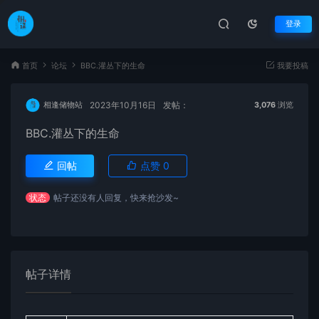
登录
首页
论坛
BBC.灌丛下的生命
我要投稿
2023年10月16日
发帖：
相逢储物站
3,076
浏览
BBC.灌丛下的生命
回帖
点赞
0
状态
帖子还没有人回复，快来抢沙发~
帖子详情