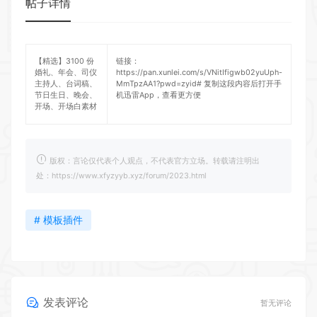
帖子详情
【精选】3100 份
链接：
婚礼、年会、司仪
https://pan.xunlei.com/s/VNitIfigwb02yuUph-
主持人、台词稿、
MmTpzAA1?pwd=zyid#
复制这段内容后打开手
节日生日、晚会、
机迅雷App，查看更方便
开场、开场白素材
版权：言论仅代表个人观点，不代表官方立场。转载请注明出
处：https://www.xfyzyyb.xyz/forum/2023.html
# 模板插件
发表评论
暂无评论