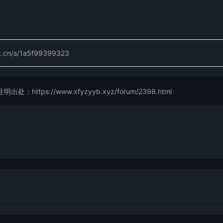
rk.cn/s/1a5f99399323
://www.xfyzyyb.xyz/forum/2398.html