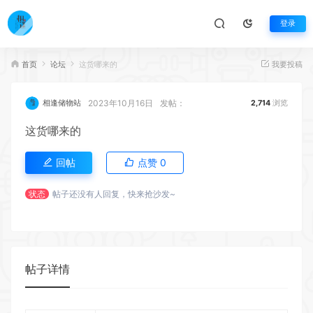
登录
首页
论坛
这货哪来的
我要投稿
2023年10月16日
发帖：
相逢储物站
2,714
浏览
这货哪来的
回帖
点赞
0
状态
帖子还没有人回复，快来抢沙发~
帖子详情