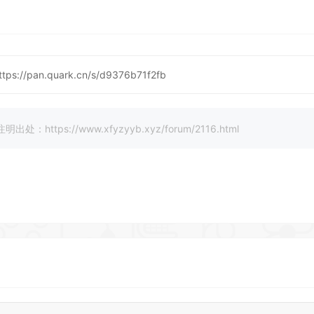
ttps://pan.quark.cn/s/d9376b71f2fb
://www.xfyzyyb.xyz/forum/2116.html