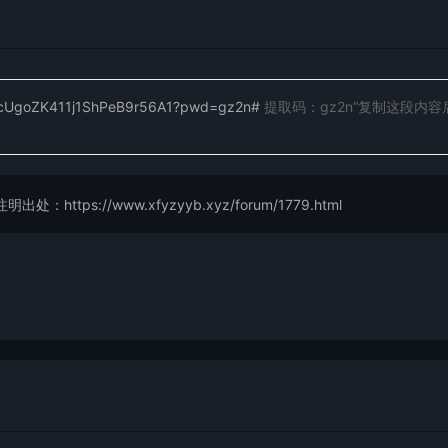
NhHcUgoZK411j1ShPeB9r56A1?pwd=gz2n#
提取码：gz2n”复制这段内容
://www.xfyzyyb.xyz/forum/1779.html