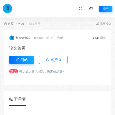
登录
首页
论坛
论文答辩
我要投稿
2023年10月9日
发帖：
相逢储物站
3,131
浏览
论文答辩
回帖
点赞
0
状态
帖子还没有人回复，快来抢沙发~
帖子详情