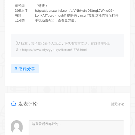
藏经阁
「链接：
305本IT
https://pan.xunlei.com/s/VNhHcfqDStnqL7Wkw09-
书籍，
LonKA1?pwd=ncuh#
提取码：ncuh”复制这段内容后打开
已分类
手机迅雷App，查看更方便」
版权：言论仅代表个人观点，不代表官方立场。转载请注明出
处：https://www.xfyzyyb.xyz/forum/1778.html
# 书籍分享
发表评论
暂无评论