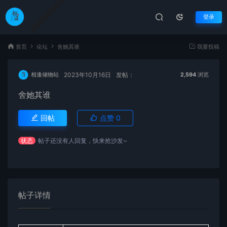
登录
首页
论坛
舍她其谁
我要投稿
2023年10月16日
发帖：
相逢储物站
2,594
浏览
舍她其谁
回帖
点赞
0
状态
帖子还没有人回复，快来抢沙发~
帖子详情