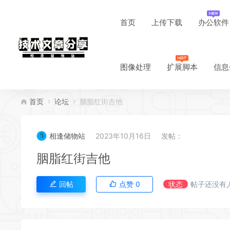
首页
上传下载
办公软件
图像处理
扩展脚本
信息
首页
论坛
胭脂红街吉他
相逢储物站
2023年10月16日
发帖：
胭脂红街吉他
回帖
点赞
0
状态
帖子还没有