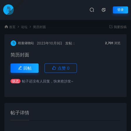
登录
首页
论坛
简历封面
我要投稿
2023年10月9日
发帖：
相逢储物站
2,701
浏览
简历封面
回帖
点赞
0
状态
帖子还没有人回复，快来抢沙发~
帖子详情